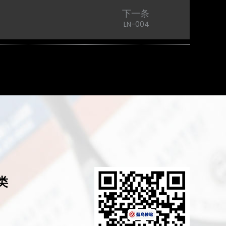
下一条
LN-004
类