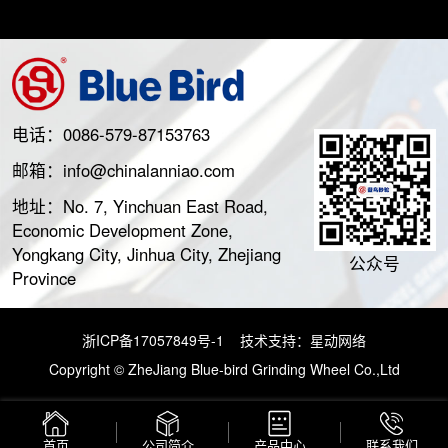
电话：0086-579-87153763
邮箱：info@chinalanniao.com
地址：No. 7, Yinchuan East Road,
Economic Development Zone,
Yongkang City, Jinhua City, Zhejiang
公众号
Province
浙ICP备17057849号-1
技术支持：
星动网络
Copyright © ZheJiang Blue-bird Grinding Wheel Co.,Ltd
首页
公司简介
产品中心
联系我们