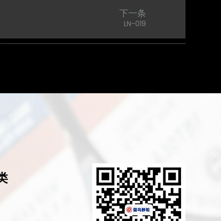
下一条
LN-019
类